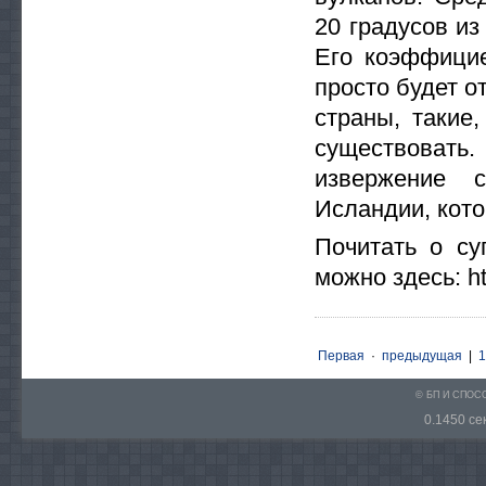
20 градусов из
Его коэффицие
просто будет 
страны, такие
существовать
извержение 
Исландии, кото
Почитать о су
можно здесь: ht
Первая
·
предыдущая
|
1
© БП И СПО
0.1450 сек