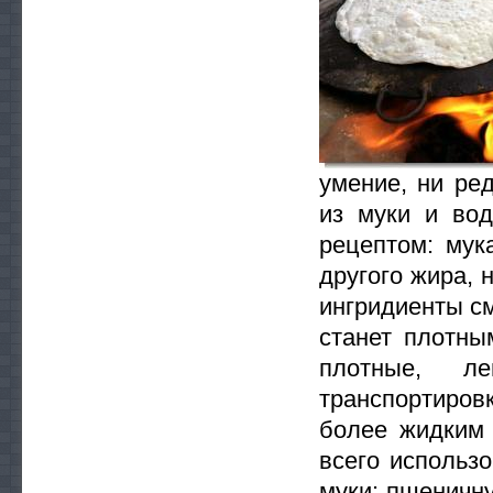
умение, ни ре
из муки и во
рецептом: мук
другого жира, 
ингридиенты см
станет плотны
плотные, л
транспортиров
более жидким 
всего использ
муки: пшеничн