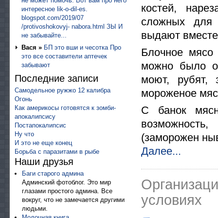
не может помочь. Вот вам про него
костей, наре
интересное lik-o-dil-es.
blogspot.com/2019/07
сложных для 
/protivoshokovyj- nabora.html ЗЫ И
выдают вместе
не забывайте...
Вася »
БП это вши и чесотка Про
Блочное мясо
это все составители аптечек
можно было от
забывают
Последние записи
моют, рубят,
Самодельное ружжо 12 калибра
мороженое мяс
Огонь
Как америкосы готовятся к зомби-
С банок мясн
апокалипсису
возможность,
Постапокалипсис
Ну что
(заморожен ныв
И это не еще конец
Далее...
Борьба с паразитами в рыбе
Наши друзья
Баги старого админа
Организаци
Админский фотоблог. Это мир
глазами простого админа. Все
условиях
вокруг, что не замечается другими
людьми.
Молочная книга