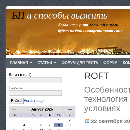
БП
и способы выжить
Когда наступит
большой пиздец
будет поздно смотреть этот сайт
ГЛАВНАЯ
СТАТЬИ
ФОРУМ ДЛЯ ТЕСТА
ФОРУМ
КО
ROFT
Логин (email):
Особенност
Пароль:
технология
Регистрация
Войти
условиях
««
Август 2026
»»
Пн
Вт
Ср
Чт
Пт
Сб
Вс
1
2
22 сентября 201
3
4
5
6
7
8
9