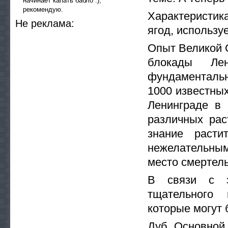
начинает капать бабло :),
рекомендую.
Характеристи
He peклaмa:
ягод, использу
Опыт Великой 
блокады Лен
фундаментальн
1000 известны
Ленинграде в 
различных рас
знание расти
нежелательным
место смертел
В связи с э
тщательного 
которые могут
Дуб. Основной