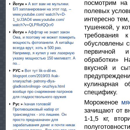
посмотрим на
Йотун »
А вот вам не мультики.
БП запланировани на этот год. --
полевых услови
www.youtube.com/ watch?v=D-
интересно тем,
1_tzJ3AO4 www.youtube.com/
watch?v=QLPRofQQcr0
тушенкой, у ко
Йотун »
Аффтар не знает закон
требования 
Ома, и поэтому не может померить
обусловлены 
мощность фотопанели. А китайцы
всегда врут, хоть в 500 раз.
первичной и
Например, я купил у них лазерную
указку мощностью 150 миливатт. А
обработки» Н
по...
вкусной и сы
РУС »
Вот тут lik-o-dil-es.
предупрежде
blogspot.com/2019/03 /kak-
snaryazhat- patrony-dlya-
кулинарная о
gladkostvolnogo- oruzhiya.html
специфику.
вообще про снаряжение патронов
для гладкоствольного оружия
Мороженое
мя
Рус »
/качая головой/
зачищают от вн
Противошоковый набор от
трансмедтех - это лишнее. Он
1-1,5 кг, вт
просто предназначен для
зарабатывания денег и почти никак
полуготовност