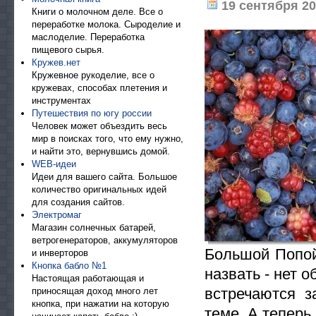
19 сентября 201
Книги о молочном деле. Все о
переработке молока. Сыроделие и
маслоделие. Переработка
пищевого сырья.
Кружев.нет
Кружевное рукоделие, все о
кружевах, способах плетения и
инструментах
Путешествия по югу россии
Человек может объездить весь
мир в поисках того, что ему нужно,
и найти это, вернувшись домой.
WEB-идеи
Идеи для вашего сайта. Большое
количество оригинальных идей
для создания сайтов.
Электромаг
Магазин солнечных батарей,
ветрогенераторов, аккумуляторов
Большой Попой
и инверторов
Кнопка бабло №1
назвать - нет о
Настоящая работающая и
встречаются з
приносящая доход много лет
кнопка, при нажатии на которую
теме. А теперь