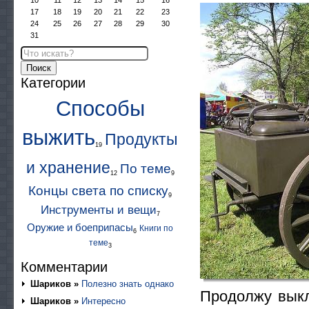
10
11
12
13
14
15
16
17
18
19
20
21
22
23
24
25
26
27
28
29
30
31
Поиск
Категории
Способы
выжить
Продукты
19
и хранение
По теме
12
9
Концы света по списку
9
Инструменты и вещи
7
Оружие и боеприпасы
Книги по
6
теме
3
Комментарии
Шариков »
Полезно знать однако
Продолжу выкл
Шариков »
Интересно