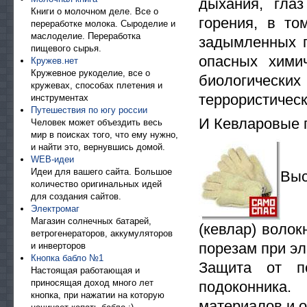
дыхания, гла
Книги о молочном деле. Все о
горения, в то
переработке молока. Сыроделие и
маслоделие. Переработка
задымленных п
пищевого сырья.
опасных химич
Кружев.нет
Кружевное рукоделие, все о
биологически
кружевах, способах плетения и
террористическ
инструментах
Путешествия по югу россии
И Кевларовые 
Человек может объездить весь
мир в поисках того, что ему нужно,
и найти это, вернувшись домой.
WEB-идеи
Идеи для вашего сайта. Большое
Вы
количество оригинальных идей
для создания сайтов.
Электромаг
Магазин солнечных батарей,
(кевлар) воло
ветрогенераторов, аккумуляторов
порезам при эл
и инверторов
Кнопка бабло №1
Защита от по
Настоящая работающая и
приносящая доход много лет
подоконника
кнопка, при нажатии на которую
материалов и о