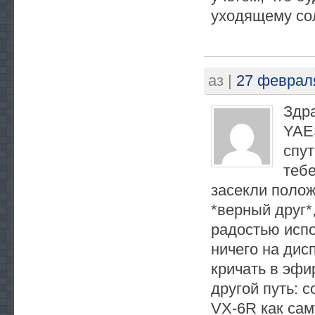
уходящему сол
аз
|
27 февраля
Здра
YAE
спут
тебе
засекли полож
*верный друг*
радостью испо
ничего на дис
кричать в эфи
другой путь: 
VX-6R как сам