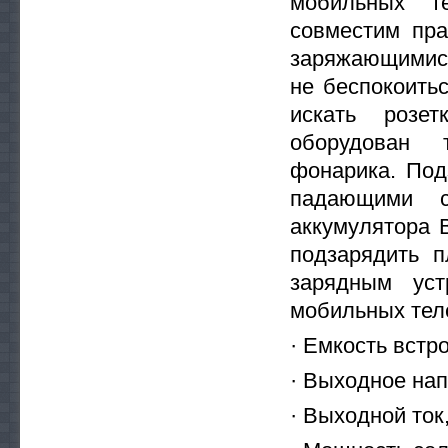
мобильных т
совместим пра
заряжающимися
не беспокоить
искать розет
оборудован 
фонарика. Под
падающими с
аккумулятора 
подзарядить 
зарядным уст
мобильных теле
· Емкость встр
· Выходное напр
· Выходной ток