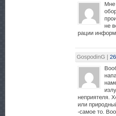
Мне 
обор
прои
не в
рации информ
GospodinG
|
26
Воо
нап
наме
изл
неприятеля. Х
или природны
-самое то. Во