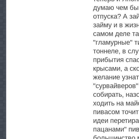
думаю чем бы 
отпуска? А зай
займу и в жиз
самом деле та
"гламурные" т
тоннеле, в сл
прибытия спас
крысами, а ск
желание узнать
"сурвайверов"
собирать, наз
ходить на май
пивасом точит
идеи перетират
пацанами" пивк
большинство 