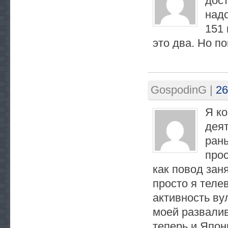
дост
надо
151 
это два. Но по
GospodinG
|
26
Я ко
дея
ран
прос
как повод зан
просто я телев
активность ву
моей развалив
теперь и Япон