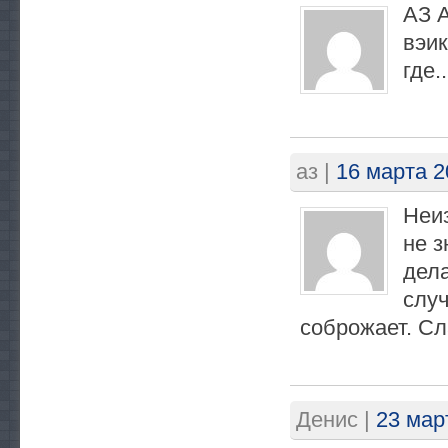
АЗ А
вэик
где.
аз
|
16 марта 2
Неиз
не 
дел
слу
соброжает. Сл
Денис
|
23 мар