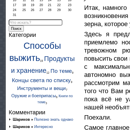
10
11
12
13
14
15
16
17
18
19
20
21
22
23
Итак, намного
24
25
26
27
28
29
30
возникновени
31
зерна, которое
Поиск
Здесь я пред
Категории
приемлемо но
Способы
тревожном рю
выжить
повысить свои
Продукты
19
с максималь
и хранение
По теме
автономно вы
12
9
Концы света по списку
рассмотрим ма
9
Инструменты и вещи
того что Вам р
7
Оружие и боеприпасы
Книги по
пока всё не у
6
теме
3
нашей необъя
Комментарии
Поехали.
Шариков »
Полезно знать однако
Самое главное
Шариков »
Интересно