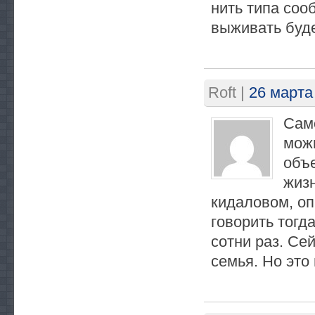
нить типа соо
выживать буде
Roft
|
26 марта 
Само
можн
объ
жизн
кидаловом, оп
говорить тогда
сотни раз. Се
семья. Но это