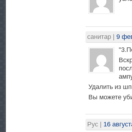
санитар
|
9 фе
"3.П
Вск
пос
амп
Удалить из шп
Вы можете уб
Рус
|
16 август