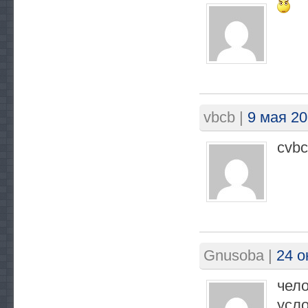
vbcb
|
9 мая 20
cvb
Gnusoba
|
24 о
чело
усл