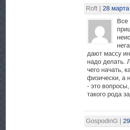
Roft
|
28 марта
Все 
приш
неи
нег
дают массу ин
надо делать. 
чего начать, 
физически, а 
- это вопросы
такого рода з
GospodinG
|
29