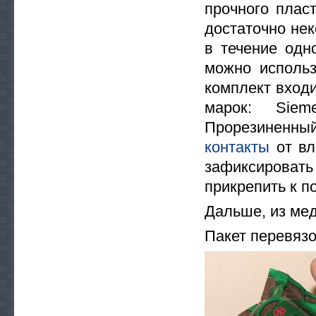
прочного плас
достаточно не
в течение одн
можно использ
комплект вход
марок: Sieme
Прорезиненны
контакты
от вл
зафиксировать 
прикрепить к п
Дальше, из ме
Пакет перевяз