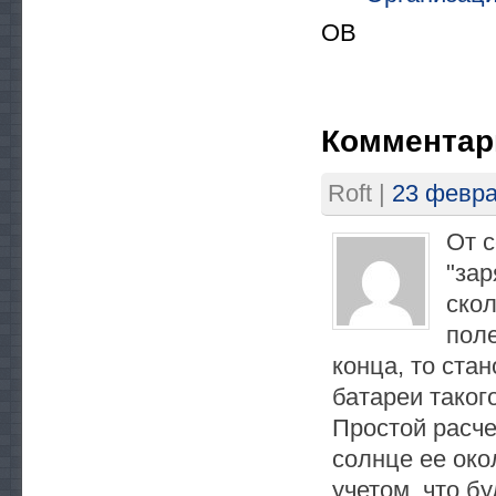
OB
Комментар
Roft
|
23 февра
От с
"зар
ско
поле
конца, то ста
батареи таког
Простой расче
солнце ее окол
учетом, что б