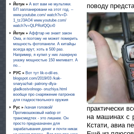
Йотун »
А вот вам не мультики.
поводу предст
БП запланировани на этот год. --
www.youtube.com/ watch?v=D-
1_tzJ3AO4 www.youtube.com/
watch?v=QLPRofQQcr0
Йотун »
Аффтар не знает закон
Ома, и поэтому не может померить
мощность фотопанели. А китайцы
всегда врут, хоть в 500 раз.
Например, я купил у них лазерную
указку мощностью 150 миливатт. А
по...
РУС »
Вот тут lik-o-dil-es.
blogspot.com/2019/03 /kak-
snaryazhat- patrony-dlya-
gladkostvolnogo- oruzhiya.html
вообще про снаряжение патронов
для гладкоствольного оружия
практически вс
Рус »
/качая головой/
Противошоковый набор от
на машинах с 
трансмедтех - это лишнее. Он
просто предназначен для
Кстати, авиа п
зарабатывания денег и почти никак
Ещё из плюсов 