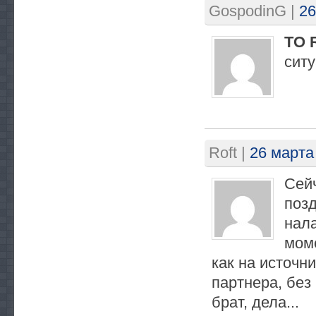
GospodinG
|
26
TO R
сит
Roft
|
26 марта
Сейч
позд
нал
мом
как на источн
партнера, без
брат, дела...