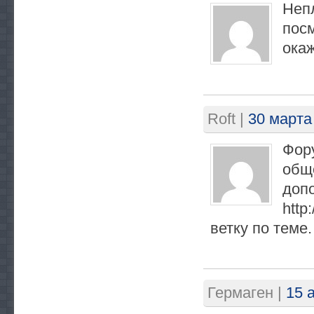
Непл
посм
окаж
Roft
|
30 марта
Фору
обще
доп
http
ветку по теме.
Гермаген
|
15 