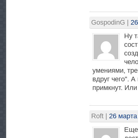
GospodinG
|
26
Ну т
сост
созд
чел
умениями, тр
вдруг чего". 
примкнут. Или
Roft
|
26 марта
Еще 