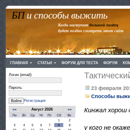
БП
и способы выжить
Когда наступит
большой пиздец
будет поздно смотреть этот сайт
ГЛАВНАЯ
СТАТЬИ
ФОРУМ ДЛЯ ТЕСТА
ФОРУМ
КО
Тактический
Логин (email):
Пароль:
23 февраля 201
Способы выж
Регистрация
Войти
Кинжал хорош д
««
Август 2026
»»
Пн
Вт
Ср
Чт
Пт
Сб
Вс
1
2
3
4
5
6
7
8
9
у кого не окаж