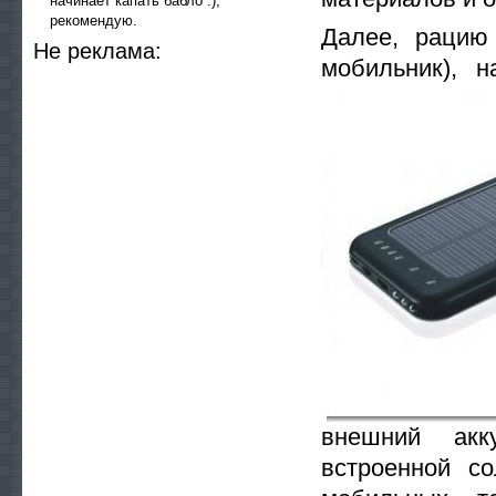
начинает капать бабло :),
рекомендую.
Далее, рацию
He peклaмa:
мобильник), 
внешний акк
встроенной с