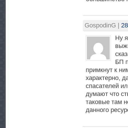
GospodinG
|
28
Ну я
выжи
сказ
БП п
примкнут к ни
характерно, д
спасателей ил
думают что ст
таковые там не
данного ресур