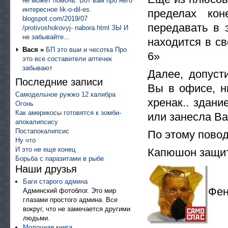
не может помочь. Вот вам про него
интересное lik-o-dil-es.
пределах кон
blogspot.com/2019/07
передавать в 
/protivoshokovyj- nabora.html ЗЫ И
не забывайте...
находится в с
Вася »
БП это вши и чесотка Про
6»
это все составители аптечек
забывают
Далее, допус
Последние записи
Вы в офисе, ни
Самодельное ружжо 12 калибра
хренак.. здан
Огонь
Как америкосы готовятся к зомби-
или занесла В
апокалипсису
Постапокалипсис
По этому поводу
Ну что
И это не еще конец
Капюшон защит
Борьба с паразитами в рыбе
Наши друзья
Баги старого админа
Фе
Админский фотоблог. Это мир
глазами простого админа. Все
вокруг, что не замечается другими
людьми.
Молочная книга