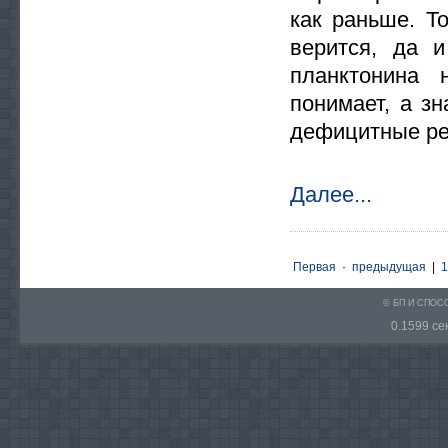
как раньше. Т
верится, да 
планктонина
понимает, а зн
дефицитные рес
Далее...
Первая
·
предыдущая
|
1
© БП И СПО
0.1599 сек