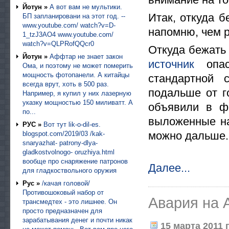
Йотун »
А вот вам не мультики.
Итак, откуда б
БП запланировани на этот год. --
www.youtube.com/ watch?v=D-
напомню, чем 
1_tzJ3AO4 www.youtube.com/
watch?v=QLPRofQQcr0
Откуда бежать 
Йотун »
Аффтар не знает закон
источник
опас
Ома, и поэтому не может померить
мощность фотопанели. А китайцы
стандартной 
всегда врут, хоть в 500 раз.
подальше от г
Например, я купил у них лазерную
указку мощностью 150 миливатт. А
объявили в ф
по...
выложенные на
РУС »
Вот тут lik-o-dil-es.
можно дальше
blogspot.com/2019/03 /kak-
snaryazhat- patrony-dlya-
gladkostvolnogo- oruzhiya.html
вообще про снаряжение патронов
Далее...
для гладкоствольного оружия
Рус »
/качая головой/
Противошоковый набор от
Авария на 
трансмедтех - это лишнее. Он
просто предназначен для
зарабатывания денег и почти никак
15 марта 2011 г