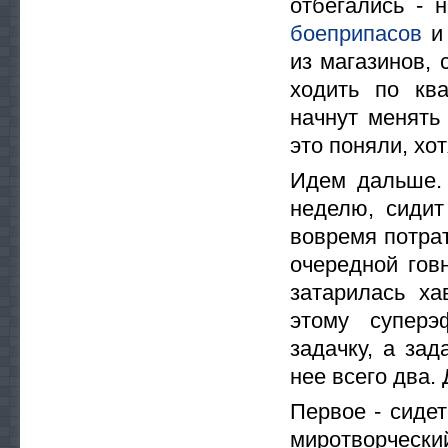
отбегались - 
боеприпасов
и 
из магазинов, 
ходить по ква
начнут менять
это поняли, хот
Идем дальше. 
неделю, сидит
вовремя потра
очередной гов
затарилась ха
этому суперэ
задачку, а зад
нее всего два.
Первое - сидет
миротворчески