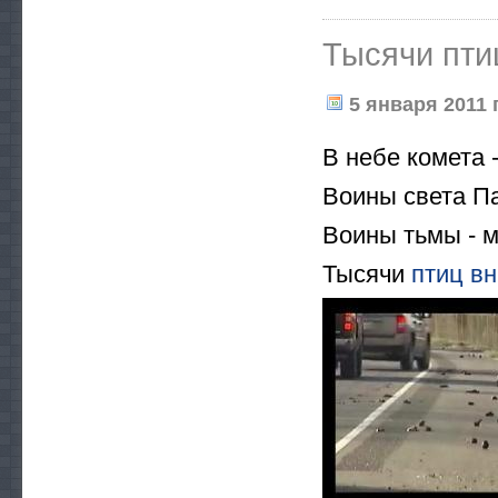
Тысячи пти
5 января 2011 г
В небе комета 
Воины света П
Воины тьмы - м
Тысячи
птиц
вн