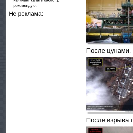
начинает капать бабло :),
рекомендую.
He peклaмa:
После цунами, 
После взрыва 