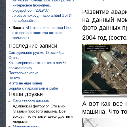
не может помочь. Вот вам про него
интересное lik-o-dil-es.
blogspot.com/2019/07
Развитие авари
/protivoshokovyj- nabora.html ЗЫ И
на данный мом
не забывайте...
фото-данных пр
Вася »
БП это вши и чесотка Про
это все составители аптечек
2004 год (сост
забывают
Последние записи
Самодельное ружжо 12 калибра
Огонь
Как америкосы готовятся к зомби-
апокалипсису
Постапокалипсис
Ну что
И это не еще конец
Борьба с паразитами в рыбе
Наши друзья
Баги старого админа
А вот как все 
Админский фотоблог. Это мир
машина. Что-то
глазами простого админа. Все
вокруг, что не замечается другими
людьми.
Молочная книга