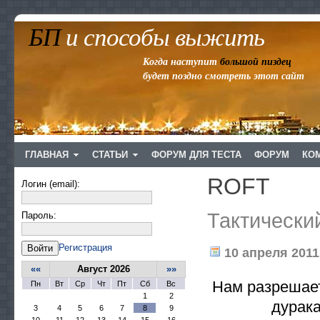
БП
и способы выжить
Когда наступит
большой пиздец
будет поздно смотреть этот сайт
ГЛАВНАЯ
СТАТЬИ
ФОРУМ ДЛЯ ТЕСТА
ФОРУМ
КО
ROFT
Логин (email):
Тактический
Пароль:
Регистрация
Войти
10 апреля 2011 
««
Август 2026
»»
Нам разрешае
Пн
Вт
Ср
Чт
Пт
Сб
Вс
1
2
дурака
3
4
5
6
7
8
9