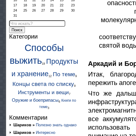
10
11
12
13
14
15
16
опасност
17
18
19
20
21
22
23
24
25
26
27
28
29
30
31
молекулярн
Поиск
Категории
соответств
святой вод
Способы
выжить
Продукты
Аркадий и Бор
19
и хранение
Итак, благор
По теме
12
9
пережить апог
Концы света по списку
9
Инструменты и вещи
Что же дальш
7
Оружие и боеприпасы
инфраструк
Книги по
6
теме
3
электромагнитн
Комментарии
все аккумулят
Шариков »
Полезно знать однако
использовать
Шариков »
Интересно
внимание на то 