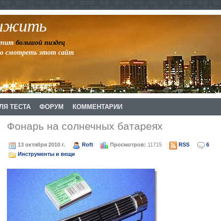
выжить
тупит
большой пиздец
но смотреть этот сайт
ЛЯ ТЕСТА
ФОРУМ
КОММЕНТАРИИ
Фонарь на солнечных батареях
13 октября 2010 г.
Roft
Просмотров:
11715
RSS
6
Инструменты и вещи