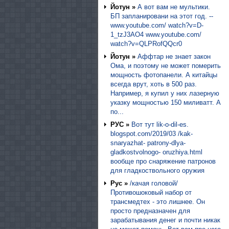
Йотун »
А вот вам не мультики.
БП запланировани на этот год. --
www.youtube.com/ watch?v=D-
1_tzJ3AO4 www.youtube.com/
watch?v=QLPRofQQcr0
Йотун »
Аффтар не знает закон
Ома, и поэтому не может померить
мощность фотопанели. А китайцы
всегда врут, хоть в 500 раз.
Например, я купил у них лазерную
указку мощностью 150 миливатт. А
по...
РУС »
Вот тут lik-o-dil-es.
blogspot.com/2019/03 /kak-
snaryazhat- patrony-dlya-
gladkostvolnogo- oruzhiya.html
вообще про снаряжение патронов
для гладкоствольного оружия
Рус »
/качая головой/
Противошоковый набор от
трансмедтех - это лишнее. Он
просто предназначен для
зарабатывания денег и почти никак