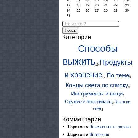
10
11
12
13
14
15
16
17
18
19
20
21
22
23
24
25
26
27
28
29
30
31
Поиск
Категории
Способы
выжить
Продукты
19
и хранение
По теме
12
9
Концы света по списку
9
Инструменты и вещи
7
Оружие и боеприпасы
Книги по
6
теме
3
Комментарии
Шариков »
Полезно знать однако
Шариков »
Интересно