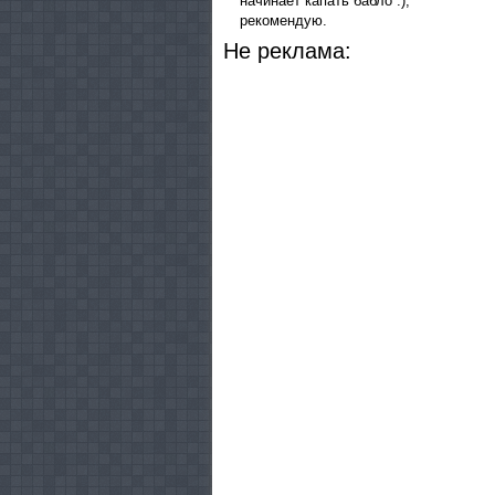
начинает капать бабло :),
рекомендую.
He peклaмa: