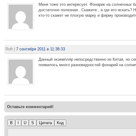
Меня тоже это интересует. Фонарик на солнечных б
достаточно полезная...Скажите , а где его искать?
кто-то скажет не плохую марку и фирму производи
Roft
|
7 сентября 2011 в 11:38:33
Данный экземпляр непосредственно из Китая, но се
появилось много разновидностей фонарей на солне
Оставьте комментарий!
B
I
U
S
Цитата
Код