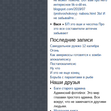
не может помочь. Вот вам про него
интересное lik-o-dil-es.
blogspot.com/2019/07
/protivoshokovyj- nabora.html ЗЫ И
не забывайте...
Вася »
БП это вши и чесотка Про
это все составители аптечек
забывают
Последние записи
Самодельное ружжо 12 калибра
Огонь
Как америкосы готовятся к зомби-
апокалипсису
Постапокалипсис
Ну что
И это не еще конец
Борьба с паразитами в рыбе
Наши друзья
Баги старого админа
Админский фотоблог. Это мир
глазами простого админа. Все
вокруг, что не замечается другими
людьми.
Молочная книга