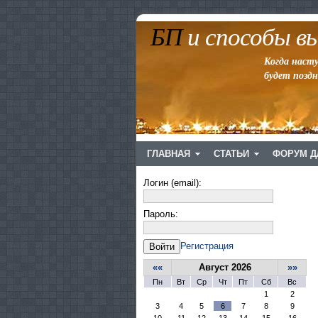
БП
и способы 
Когда нас
будет позд
ГЛАВНАЯ
СТАТЬИ
ФОРУМ Д
Логин (email):
Пароль:
Регистрация
Войти
««
Август 2026
»»
Пн
Вт
Ср
Чт
Пт
Сб
Вс
1
2
3
4
5
6
7
8
9