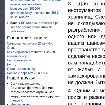
не может помочь. Вот вам про него
3. Для хран
интересное lik-o-dil-es.
blogspot.com/2019/07
инструментов
/protivoshokovyj- nabora.html ЗЫ И
хранилищ. След
не забывайте...
не складываю
Вася »
БП это вши и чесотка Про
это все составители аптечек
разграбления.
забывают
одного или д
Последние записи
вашим шансам
Самодельное ружжо 12 калибра
Огонь
пространство г
Как америкосы готовятся к зомби-
сделайте неск
апокалипсису
Постапокалипсис
вам понадобит
Ну что
от жилья и 
И это не еще конец
Борьба с паразитами в рыбе
замаскированн
Наши друзья
не должен быть
Баги старого админа
Админский фотоблог. Это мир
4. Одним из м
глазами простого админа. Все
поиск и разве
вокруг, что не замечается другими
людьми.
все родники
Молочная книга