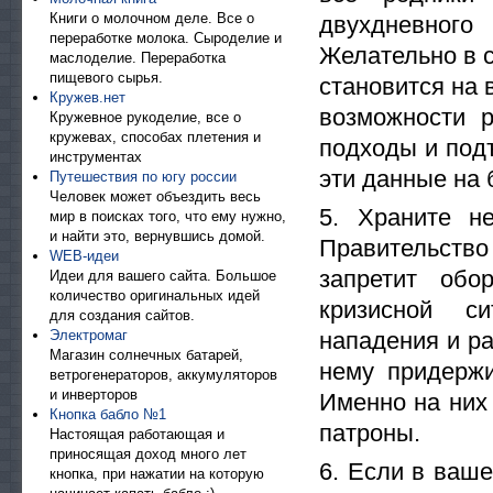
Книги о молочном деле. Все о
двухдневног
переработке молока. Сыроделие и
Желательно в с
маслоделие. Переработка
пищевого сырья.
становится на 
Кружев.нет
возможности р
Кружевное рукоделие, все о
кружевах, способах плетения и
подходы и подъ
инструментах
эти данные на 
Путешествия по югу россии
Человек может объездить весь
5. Храните н
мир в поисках того, что ему нужно,
и найти это, вернувшись домой.
Правительств
WEB-идеи
запретит об
Идеи для вашего сайта. Большое
количество оригинальных идей
кризисной си
для создания сайтов.
Электромаг
нападения и ра
Магазин солнечных батарей,
нему придержи
ветрогенераторов, аккумуляторов
и инверторов
Именно на них
Кнопка бабло №1
патроны.
Настоящая работающая и
приносящая доход много лет
6. Если в ваше
кнопка, при нажатии на которую