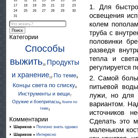
10
11
12
13
14
15
16
1. Для быстр
17
18
19
20
21
22
23
24
25
26
27
28
29
30
освещения исп
31
колем пополам
Поиск
труба с внутр
Категории
половинки бре
Способы
разведя внутр
тепла и света
выжить
Продукты
19
регулируется п
и хранение
По теме
2. Самой боль
12
9
Концы света по списку
питьевой воды
9
Инструменты и вещи
лужи, но для
7
Оружие и боеприпасы
Книги по
вариантом. На
6
теме
3
источников н
Комментарии
Сделать это 
Шариков »
Полезно знать однако
маленьком кост
Шариков »
Интересно