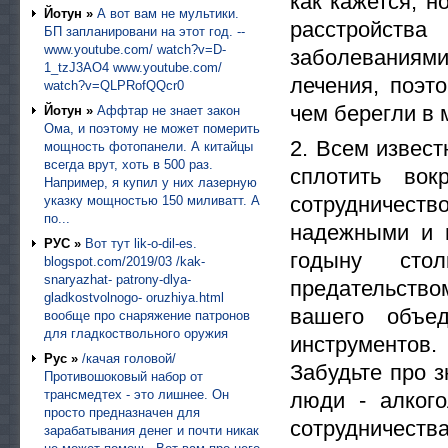
как кажется, н
Йотун »
А вот вам не мультики.
расстройства
БП запланировани на этот год. --
www.youtube.com/ watch?v=D-
заболеваниями
1_tzJ3AO4 www.youtube.com/
лечения, поэт
watch?v=QLPRofQQcr0
чем берегли в 
Йотун »
Аффтар не знает закон
Ома, и поэтому не может померить
2. Всем извест
мощность фотопанели. А китайцы
всегда врут, хоть в 500 раз.
сплотить во
Например, я купил у них лазерную
сотрудничеств
указку мощностью 150 миливатт. А
по...
надежными и 
РУС »
Вот тут lik-o-dil-es.
годыну стол
blogspot.com/2019/03 /kak-
snaryazhat- patrony-dlya-
предательством
gladkostvolnogo- oruzhiya.html
вашего объ
вообще про снаряжение патронов
для гладкоствольного оружия
инструментов.
Рус »
/качая головой/
Забудьте про 
Противошоковый набор от
трансмедтех - это лишнее. Он
люди - алкого
просто предназначен для
сотрудничества
зарабатывания денег и почти никак