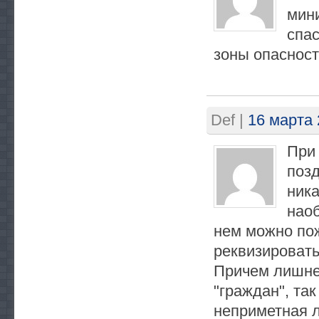
мини
спас
зоны опасност
Def
|
16 марта 
При 
позд
ника
наоб
нем можно пож
реквизировать
Причем лишнее
"граждан", та
неприметная л