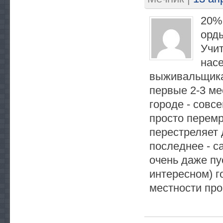
20%,
орды
Учит
нас
выживальщикам
первые 2-3 ме
городе - совс
просто перемр
перестреляет д
последнее - са
очень даже пу
интересном) г
местности про