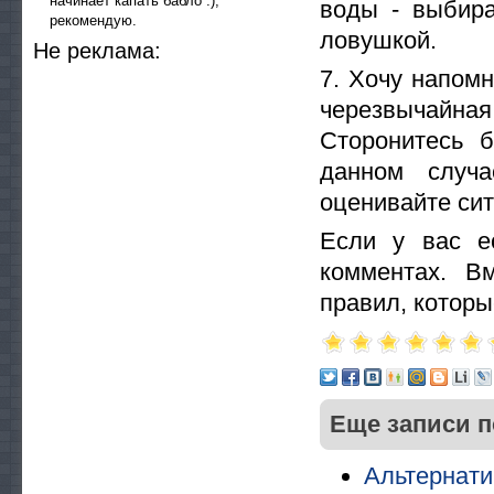
начинает капать бабло :),
воды - выбира
рекомендую.
ловушкой.
He peклaмa:
7. Хочу напомн
черезвычайная 
Сторонитесь 
данном случа
оценивайте сит
Если у вас е
комментах. В
правил, которые
Еще записи п
Альтернати