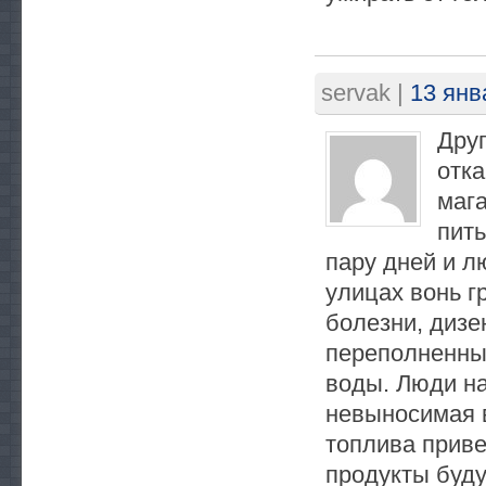
servak
|
13 янв
Друг
отка
мага
пить
пару дней и л
улицах вонь г
болезни, дизе
переполненные
воды. Люди на
невыносимая в
топлива приве
продукты буду