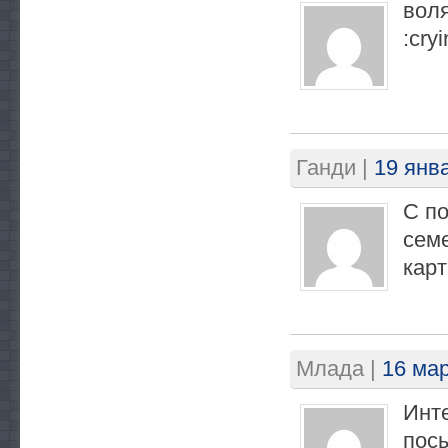
воля
:cryi
Ганди
|
19 янва
C п
сем
кар
Млада
|
16 мар
Инте
посы