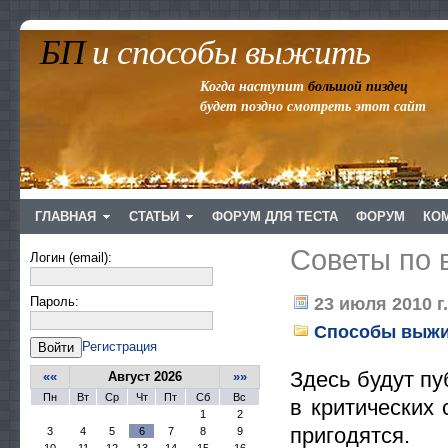
БП
и способы выжить
Когда наступит
большой пиздец
будет поздно смотреть этот сайт
ГЛАВНАЯ
СТАТЬИ
ФОРУМ ДЛЯ ТЕСТА
ФОРУМ
КО
Советы по
Логин (email):
Пароль:
23 июля 2010 г.
Способы выж
Регистрация
Войти
Здесь будут пу
««
Август 2026
»»
Пн
Вт
Ср
Чт
Пт
Сб
Вс
в критических 
1
2
пригодятся.
3
4
5
6
7
8
9