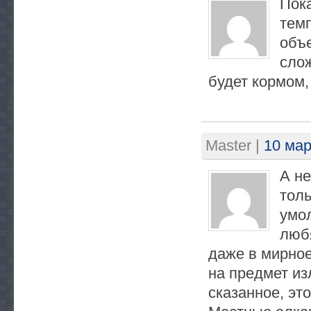
Пока
темп
объе
слож
будет кормом,
Master
|
10 мар
А не
толь
умол
любя
даже в мирное
на предмет из
сказанное, эт