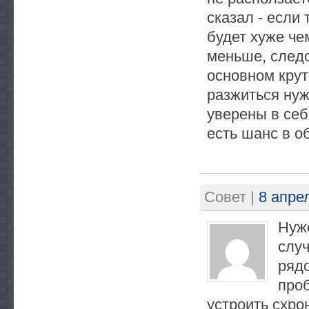
сказал - если
будет хуже че
меньше, следо
основном крут
разжиться нуж
уверены в себ
есть шанс в о
Совет
|
8 апре
Нуже
случ
рядо
проб
устроить схро