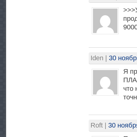
>>>У
прод
9000
Iden
|
30 ноябр
Я пр
ПЛА
что
точн
Roft
|
30 ноябр