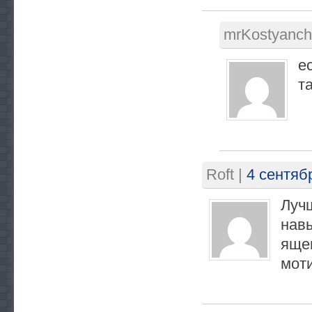
mrKostyanch
е
т
Roft
|
4 сентяб
Лучш
навы
ящег
мот