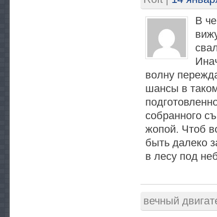
В че
вижу
свал
Ина
волну пережда
шансы в таком
подготовленн
собранного с
жопой. Чтоб в
быть далеко з
в лесу под не
вечный двигат