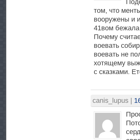
Подс
том, что мент
вооружены и и
41вом бежала,
Почему считае
воевать соби
воевать не по
хотящему выжи
с сказками. Ет
canis_lupus
|
1
Прос
Пото
серд