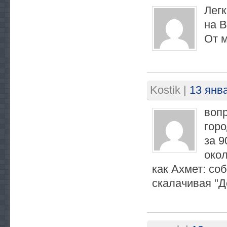
Легк
на В
От м
Kostik
|
13 янва
вопр
горо
за 9
окол
как Ахмет: соб
скалачивая "Д