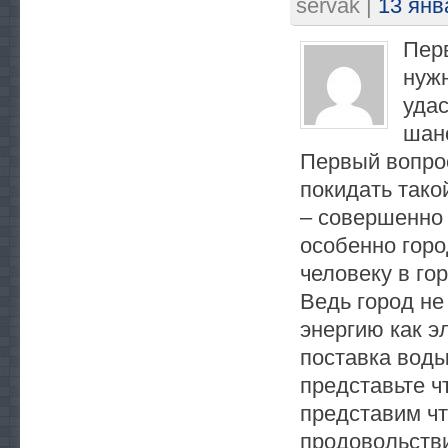
servak
|
13 янв
Перв
нужн
удас
шанс
Первый вопрос
покидать тако
– совершенно 
особенно горо
человеку в го
Ведь город не
энергию как э
поставка воды
представьте ч
представим чт
продовольстви