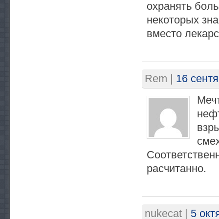
охранять боль
некоторых зн
вместо лекарс
Rem
|
16 сентя
Мечт
нефт
взры
сме
Соответственн
расчитанно.
nukecat
|
5 окт