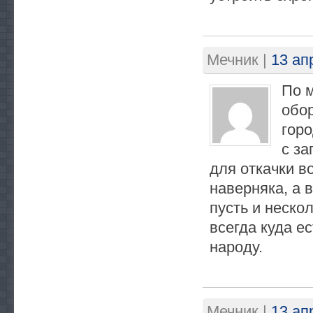
Мечник
|
13 ап
По 
обо
горо
с з
для откачки в
наверняка, а 
пусть и неско
всегда куда е
народу.
Мечник
|
13 ап