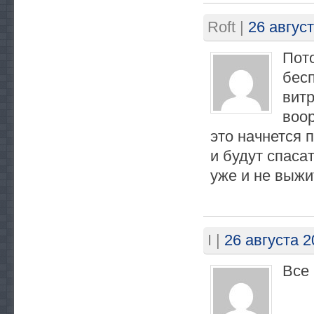
Roft
|
26 август
Пото
бес
витр
воор
это начнется 
и будут спаса
уже и не выжи
I
|
26 августа 2
Все