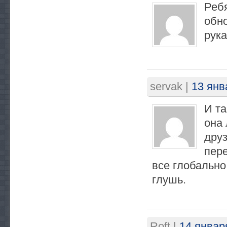
Ребя
обн
рук
servak
|
13 янв
И та
она
друз
пер
все глобально
глушь.
Roft
|
14 январ