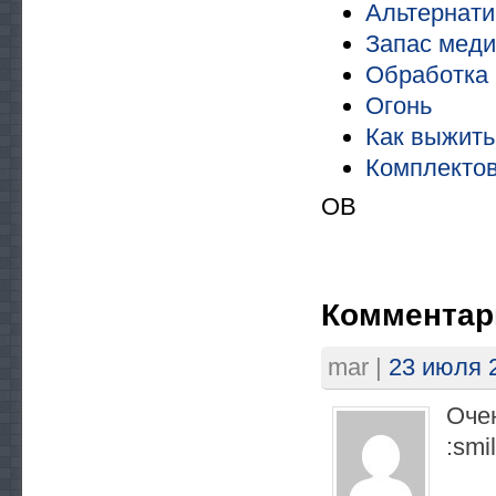
Альтернати
Запас мед
Обработка 
Огонь
Как выжить
Комплектов
OB
Комментар
mar
|
23 июля 2
Очен
:smil