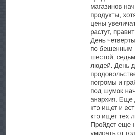
магазинов на
продукты, хот
цены увеличат
растут, прави
День четверты
по бешенным ц
шестой, седьм
людей. День д
продовольстве
погромы и гра
под шумок нач
анархия. Еще 
кто ищет и ес
кто ищет тех 
Пройдет еще н
умирать от го