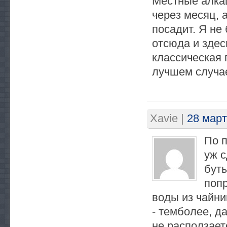
Местные алкаш
через месяц, а
посадит. Я не
отсюда и здес
классическая 
лучшем случае
Xavie
|
28 март
По п
уж с
бут
попр
воды из чайни
- темболее, да
не расползает