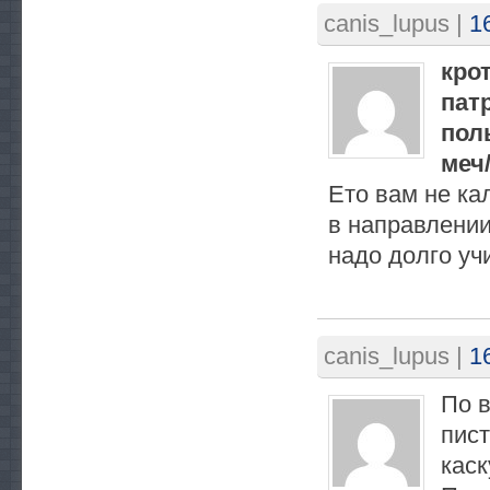
canis_lupus
|
1
крот
пат
пол
меч
Ето вам не ка
в направлении
надо долго уч
canis_lupus
|
1
По в
пист
каск