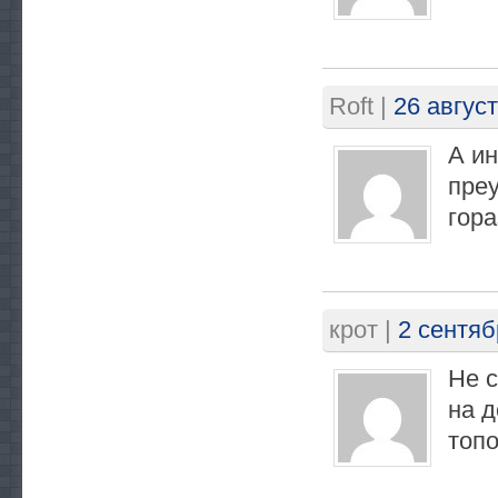
Roft
|
26 август
А ин
преу
гора
крот
|
2 сентяб
Не с
на д
топо