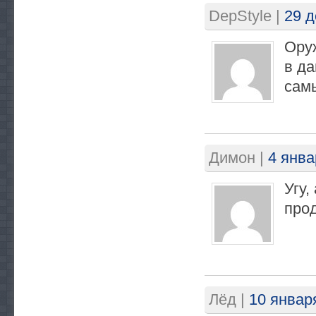
DepStyle
|
29 д
Оруж
в да
сам
Димон
|
4 янва
Угу,
прод
Лёд
|
10 января