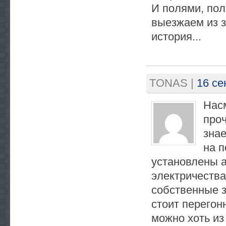
И полями, пол
выезжаем из з
история...
TONAS
|
16 се
Нас
проч
знае
на п
установлены 
электричества
собственные з
стоит перегон
можно хоть и