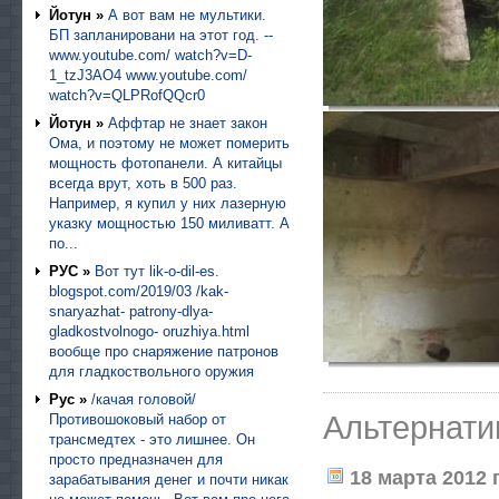
Йотун »
А вот вам не мультики.
БП запланировани на этот год. --
www.youtube.com/ watch?v=D-
1_tzJ3AO4 www.youtube.com/
watch?v=QLPRofQQcr0
Йотун »
Аффтар не знает закон
Ома, и поэтому не может померить
мощность фотопанели. А китайцы
всегда врут, хоть в 500 раз.
Например, я купил у них лазерную
указку мощностью 150 миливатт. А
по...
РУС »
Вот тут lik-o-dil-es.
blogspot.com/2019/03 /kak-
snaryazhat- patrony-dlya-
gladkostvolnogo- oruzhiya.html
вообще про снаряжение патронов
для гладкоствольного оружия
Рус »
/качая головой/
Альтернатив
Противошоковый набор от
трансмедтех - это лишнее. Он
просто предназначен для
18 марта 2012 г
зарабатывания денег и почти никак