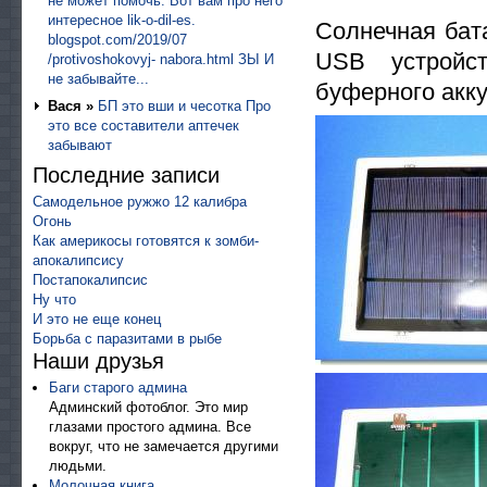
не может помочь. Вот вам про него
интересное lik-o-dil-es.
Солнечная бата
blogspot.com/2019/07
USB устройс
/protivoshokovyj- nabora.html ЗЫ И
не забывайте...
буферного акк
Вася »
БП это вши и чесотка Про
это все составители аптечек
забывают
Последние записи
Самодельное ружжо 12 калибра
Огонь
Как америкосы готовятся к зомби-
апокалипсису
Постапокалипсис
Ну что
И это не еще конец
Борьба с паразитами в рыбе
Наши друзья
Баги старого админа
Админский фотоблог. Это мир
глазами простого админа. Все
вокруг, что не замечается другими
людьми.
Молочная книга