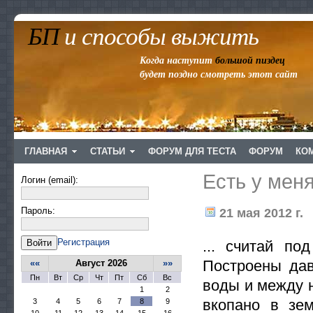
БП
и способы выжить
Когда наступит
большой пиздец
будет поздно смотреть этот сайт
ГЛАВНАЯ
СТАТЬИ
ФОРУМ ДЛЯ ТЕСТА
ФОРУМ
КО
Есть у меня
Логин (email):
Пароль:
21 мая 2012 г.
Регистрация
Войти
... считай по
Построены дав
««
Август 2026
»»
Пн
Вт
Ср
Чт
Пт
Сб
Вс
воды и между 
1
2
вкопано в зе
3
4
5
6
7
8
9