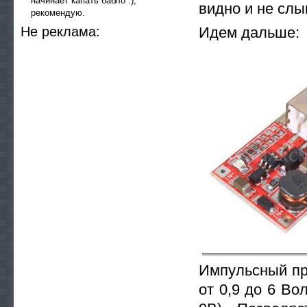
начинает капать бабло :),
видно и не слы
рекомендую.
He peклaмa:
Идем дальше:
Импульсный пр
от 0,9 до 6 Во