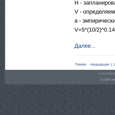
Н - запланиров
V - определяема
a - эмпирически
V=5*(10/2)^0.14
Далее...
Первая
·
предыдущая
|
1
© БП И СПО
0.1180 сек