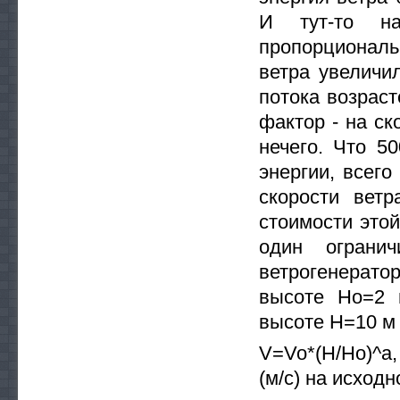
И тут-то на
пропорциональ
ветра увеличи
потока возраст
фактор - на ск
нечего. Что 5
энергии, всего
скорости вет
стоимости это
один ограни
ветрогенерато
высоте Ho=2 
высоте H=10 м 
V=Vo*(H/Ho)^a,
(м/с) на исходн