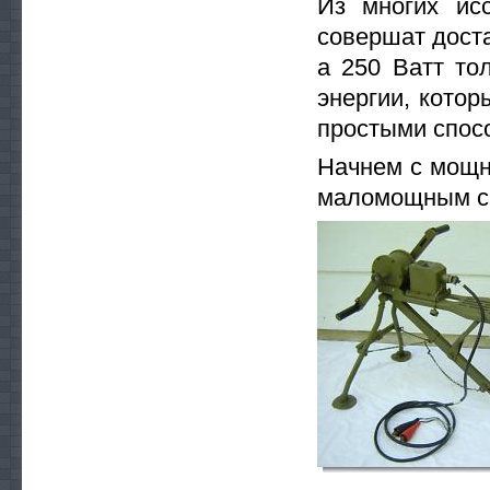
Из многих ис
совершат доста
а 250 Ватт то
энергии, котор
простыми спос
Начнем с мощн
маломощным с