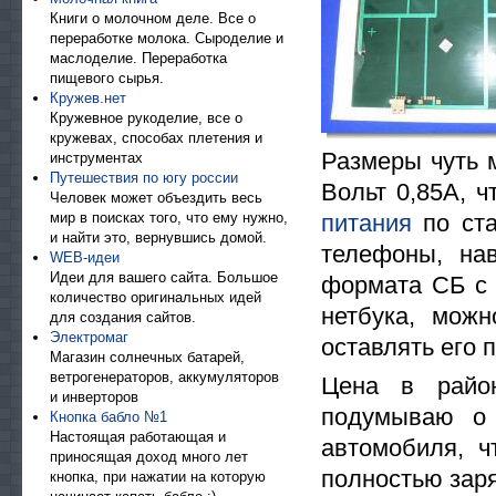
Книги о молочном деле. Все о
переработке молока. Сыроделие и
маслоделие. Переработка
пищевого сырья.
Кружев.нет
Кружевное рукоделие, все о
кружевах, способах плетения и
Размеры чуть 
инструментах
Путешествия по югу россии
Вольт 0,85А, 
Человек может объездить весь
мир в поисках того, что ему нужно,
питания
по ста
и найти это, вернувшись домой.
телефоны, нав
WEB-идеи
Идеи для вашего сайта. Большое
формата СБ с 
количество оригинальных идей
нетбука, можн
для создания сайтов.
Электромаг
оставлять его 
Магазин солнечных батарей,
ветрогенераторов, аккумуляторов
Цена в район
и инверторов
подумываю о 
Кнопка бабло №1
Настоящая работающая и
автомобиля, 
приносящая доход много лет
полностью заря
кнопка, при нажатии на которую