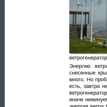
ветрогенерато
Энергию ветр
снесенные кры
много. Но проб
есть, завтра н
ветрогенерато
иначе неминуе
энергия ветра 