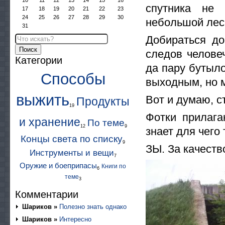
10
11
12
13
14
15
16
спутника не 
17
18
19
20
21
22
23
24
25
26
27
28
29
30
небольшой лес
31
Добираться до
Поиск
следов человеч
Категории
да пару бутыло
Способы
выходным, но м
выжить
Вот и думаю, с
Продукты
19
Фотки прилага
и хранение
По теме
12
9
знает для чего
Концы света по списку
9
ЗЫ. За качеств
Инструменты и вещи
7
Оружие и боеприпасы
Книги по
6
теме
3
Комментарии
Шариков »
Полезно знать однако
Шариков »
Интересно