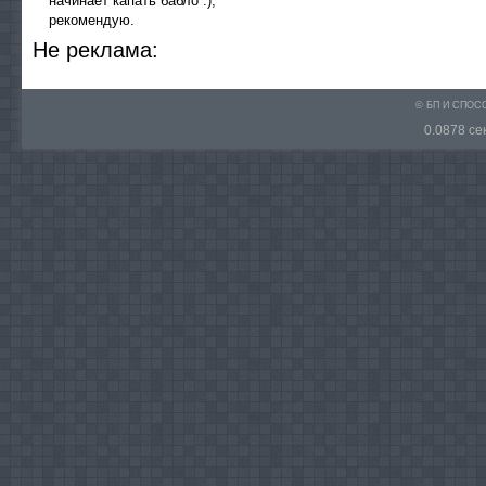
начинает капать бабло :),
рекомендую.
He peклaмa:
© БП И СПО
0.0878 сек