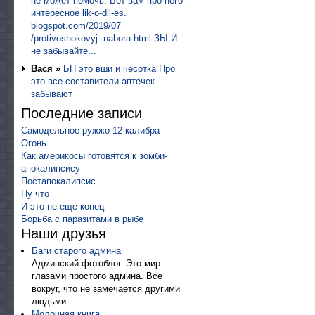
не может помочь. Вот вам про него
интересное lik-o-dil-es.
blogspot.com/2019/07
/protivoshokovyj- nabora.html ЗЫ И
не забывайте...
Вася »
БП это вши и чесотка Про
это все составители аптечек
забывают
Последние записи
Самодельное ружжо 12 калибра
Огонь
Как америкосы готовятся к зомби-
апокалипсису
Постапокалипсис
Ну что
И это не еще конец
Борьба с паразитами в рыбе
Наши друзья
Баги старого админа
Админский фотоблог. Это мир
глазами простого админа. Все
вокруг, что не замечается другими
людьми.
Молочная книга