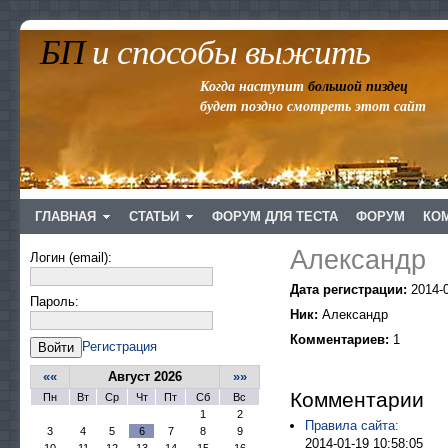
БП
и способы выжить
Когда наступит
большой пиздец
будет поздно смотреть этот сайт
ГЛАВНАЯ
СТАТЬИ
ФОРУМ ДЛЯ ТЕСТА
ФОРУМ
КО
Александр
Логин (email):
Дата регистрации:
2014-0
Пароль:
Ник:
Александр
Комментариев:
1
Регистрация
Войти
««
Август 2026
»»
Комментарии
Пн
Вт
Ср
Чт
Пт
Сб
Вс
1
2
Правила сайта:
3
4
5
6
7
8
9
2014-01-19 10:58:05