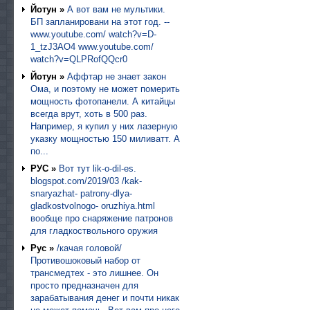
Йотун »
А вот вам не мультики.
БП запланировани на этот год. --
www.youtube.com/ watch?v=D-
1_tzJ3AO4 www.youtube.com/
watch?v=QLPRofQQcr0
Йотун »
Аффтар не знает закон
Ома, и поэтому не может померить
мощность фотопанели. А китайцы
всегда врут, хоть в 500 раз.
Например, я купил у них лазерную
указку мощностью 150 миливатт. А
по...
РУС »
Вот тут lik-o-dil-es.
blogspot.com/2019/03 /kak-
snaryazhat- patrony-dlya-
gladkostvolnogo- oruzhiya.html
вообще про снаряжение патронов
для гладкоствольного оружия
Рус »
/качая головой/
Противошоковый набор от
трансмедтех - это лишнее. Он
просто предназначен для
зарабатывания денег и почти никак