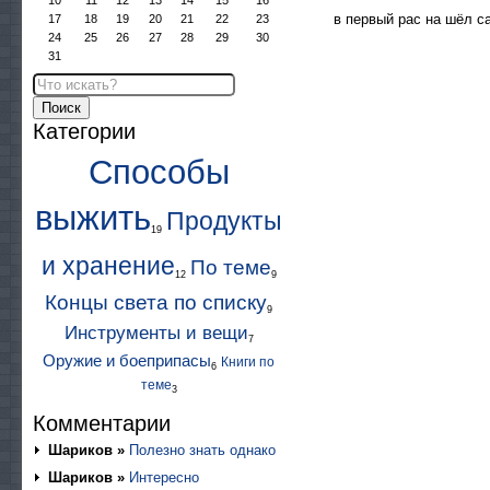
10
11
12
13
14
15
16
в первый рас на шёл са
17
18
19
20
21
22
23
24
25
26
27
28
29
30
31
Поиск
Категории
Способы
выжить
Продукты
19
и хранение
По теме
12
9
Концы света по списку
9
Инструменты и вещи
7
Оружие и боеприпасы
Книги по
6
теме
3
Комментарии
Шариков »
Полезно знать однако
Шариков »
Интересно